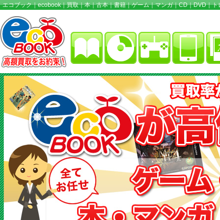
エコブック｜ecobook｜買取｜本｜古本｜書籍｜ゲーム｜マンガ｜CD｜DVD｜トレ